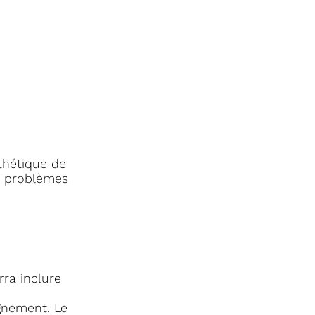
sthétique de
es problèmes
rra inclure
gnement. Le