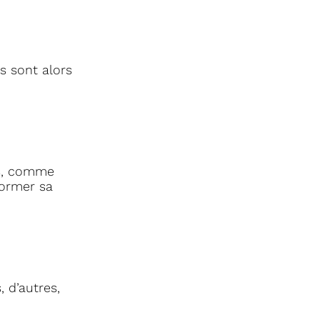
s sont alors
és, comme
former sa
 d’autres,