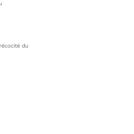
u
récocité du