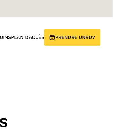
OINS
PLAN D’ACCÈS
PRENDRE UN
RDV
S