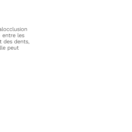
alocclusion
 entre les
t des dents,
lle peut