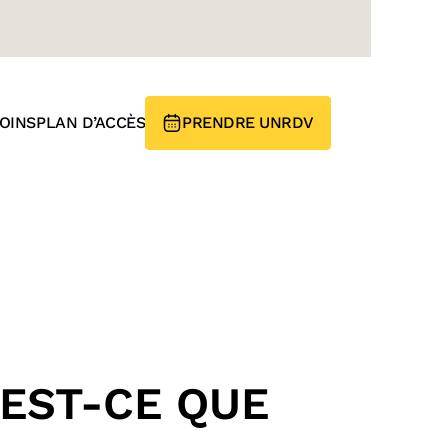
OINS
PLAN D’ACCÈS
PRENDRE UN
RDV
’EST-CE QUE