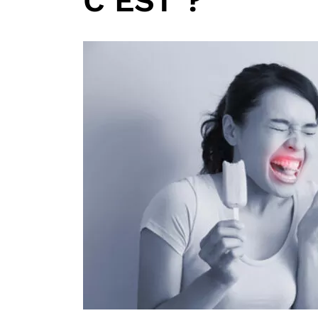
C’EST ?