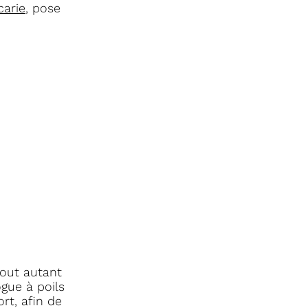
carie
, pose
tout autant
gue à poils
ort, afin de