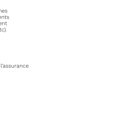
mes
ents
ent
c).
l’assurance