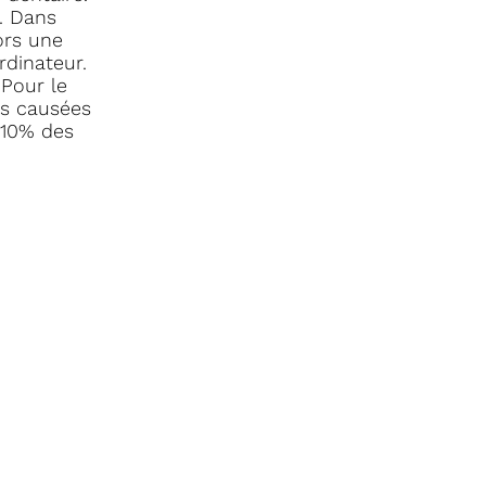
. Dans
ors une
rdinateur.
 Pour le
ois causées
 10% des