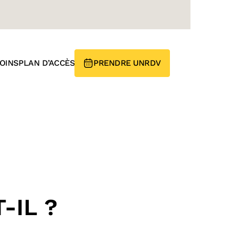
OINS
PLAN D’ACCÈS
PRENDRE UN
RDV
-IL ?