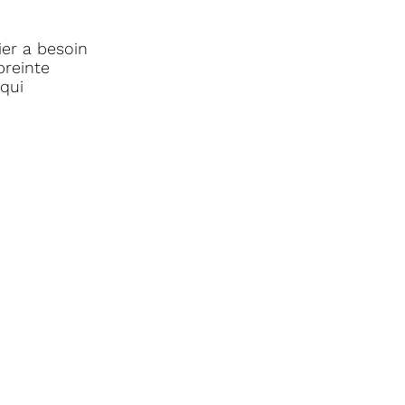
ier a besoin
preinte
 qui